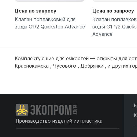
Цена по запросу
Цена по запросу
Клапан поплавковый для
Клапан поплавков
воды G1/2 Quickstop Advance
воды G1 1/2 Quick
Advance
Комплектующие для емкостей — открыты для сот
Подробнее
Подробн
Краснокамска
,
Чусового
,
Добрянки
, и других г
Е
К
Производство изделий из пластика