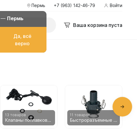
Пермь
+7 (963) 142-46-79
Войти
Пермь
+7 (963) 142-46-79
Войти
bakgarant@mail.ru
д —
Пермь
Поиск
Ваша корзина пуста
Ваша корзина пуста
Да, всё
ё
верно
о топлива
ом
13 товаров
11 товаров
9
Клапаны поплавковые
Быстроразъемные соединения
их