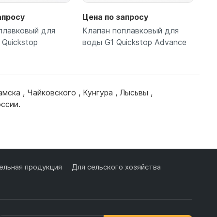
апросу
Цена по запросу
Це
плавковый для
Клапан поплавковый для
Му
 Quickstop
воды G1 Quickstop Advance
110
амска
,
Чайковского
,
Кунгура
,
Лысьвы
,
одробнее
Подробнее
оссии.
льная продукция
Для сельского хозяйства