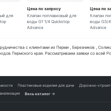
Цена по запросу
Цена по з
ый для
Клапан поплавковый для
Клапан по
stop
воды G1 1/4 Quickstop
воды G3/4
Advance
Advance
рудничества с клиентами из
Перми
,
Березников
,
Солик
ее
Подробнее
П
ородов Пермского края. Рассматриваем заявки со всей Р
мкости
Пластиковые изделия для дачи
Дорожно-строите
анализация
Весь каталог