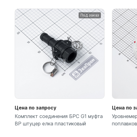
Под заказ
Подробнее
Цена по запросу
Цена по з
Комплект соединения БРС G1 муфта
Уровнемер
ВР штуцер елка пластиковый
поплавков