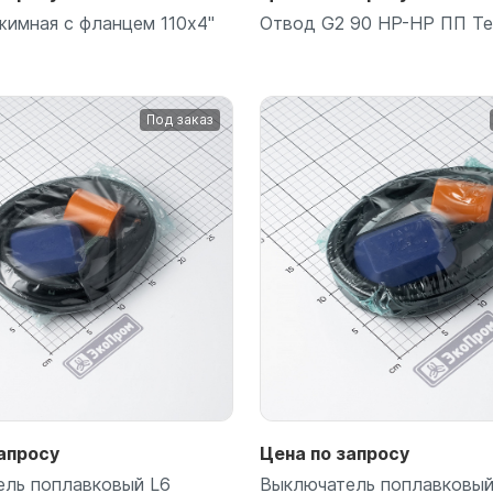
имная с фланцем 110х4"
Отвод G2 90 НР-НР ПП T
Под заказ
Подробнее
Подробнее
апросу
Цена по запросу
ель поплавковый L6
Выключатель поплавковый