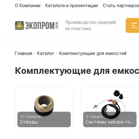
О Компании
Каталоги и презентации
Стать партнеро
Каталог
Производство изделий
из пластика
Главная
Каталог
Комплектующие для емкостей
Емкости
Вертикал
Комплектующие для емкос
Горизонт
Прямоуго
Емкости 
Емкости 
Емкости 
Емкости 
12 товаров
3 товара
Отводы
Системы забора топлива
Емкости 
Емкости 