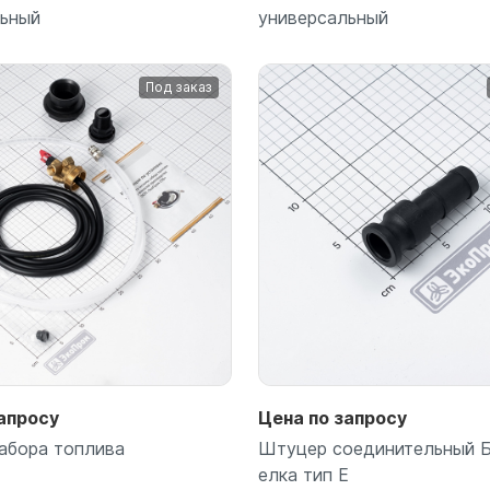
льный
универсальный
Под заказ
Подробнее
Подробнее
апросу
Цена по запросу
абора топлива
Штуцер соединительный 
елка тип Е