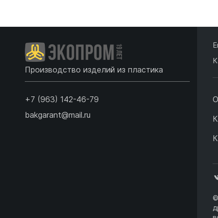
Емкости 
Емкости 
Подробнее
Е
К
Производство изделий из пластика
+7 (963) 142-46-79
О
bakgarant@mail.ru
К
К
©
д
в