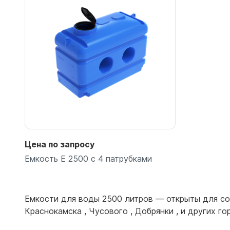
Емкости 
Емкости 
Емкости 
Емкости 
Емкости 
Емкости 
Емкости 
Емкости 
Емкости 
Емкости 
Цена по запросу
Емкости 
Емкость E 2500 с 4 патрубками
Емкости 
Емкости 
Емкости 
Емкости для воды 2500 литров — открыты для со
Емкости 
Краснокамска
,
Чусового
,
Добрянки
, и других г
Емкости 