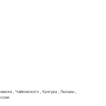
камска
,
Чайковского
,
Кунгура
,
Лысьвы
,
оссии.