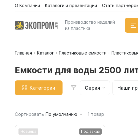
О Компании
Каталоги и презентации
Стать партнеро
Каталог
Производство изделий
из пластика
Главная
Каталог
Пластиковые емкости
Пластиковы
Емкости
Вертикал
Емкости для воды 2500 ли
Горизонт
Прямоуго
Категории
Серия
Наши п
Емкости 
Емкости 
Емкости 
Сортировать
По умолчанию
1
товар
Емкости 
Емкости 
Новинка
Под заказ
Емкости 