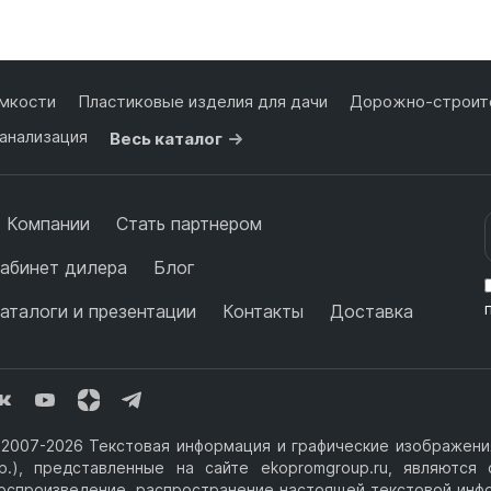
для воды 60 литров
для воды 50 литров
мкости
Пластиковые изделия для дачи
Дорожно-строите
анализация
Весь каталог
 Компании
Стать партнером
абинет дилера
Блог
аталоги и презентации
Контакты
Доставка
2007-2026 Текстовая информация и графические изображения
р.), представленные на сайте ekopromgroup.ru, являютс
оспроизведение, распространение настоящей текстовой инф