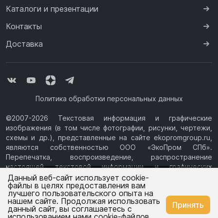
Каталоги и презентации
Контакты
Доставка
Политика обработки персональных данных
©2007-2026 Текстовая информация и графические
изображения (в том числе фотографии, рисунки, чертежи,
схемы и др.), представленные на сайте ekopromgroup.ru,
являются собственностью ООО «ЭкоПром СПб».
Перепечатка, воспроизведение, распространение
настоящей текстовой информации и графических
Ваш город —
Пермь
изображений с Сайта возможны только с письменного
Данный веб-сайт использует cookie-
файлы в целях предоставления вам
разрешения ООО «ЭкоПром СПб» (ИНН 7814376069, ОГРН
лучшего пользовательского опыта на
1077847433730, Юридический адрес: 194044, г. Санкт-
нашем сайте. Продолжая использовать
Изменить
Да, всё верно
Принять
Петербург, ул.Чугунная, д.14, литера М.) Информация на
данный сайт, вы соглашаетесь с
сайте ekopromgroup.ru не является публичной офертой.
использованием нами cookie-файлов.